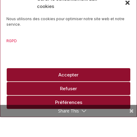
cookies
Nous utilisons des cookies pour optimiser notre site web et notre
service.
Rue des Mineurs, 17
RGPD
4000 Liège
04 223 16 34
Accepter
Refuser
Travaillons ensemble
Préférences
Share This
info@liegesport.be
Copyright ©2026 Liège Sport