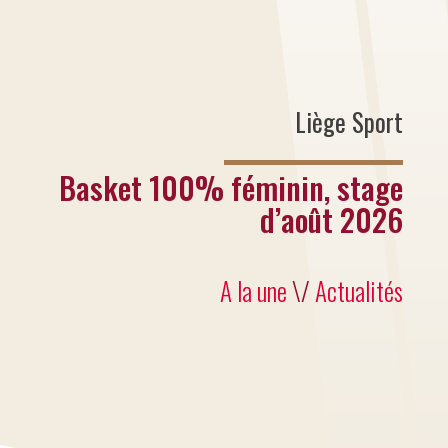
Liège Sport
Basket 100% féminin, stage
d’août 2026
A la une
\/
Actualités
Stages de perfectionnement (grands
panneaux) pour jeunes filles nées en
2011, 2012 et 2013.
Développement du shoot, des