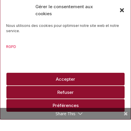
Gérer le consentement aux
cookies
Nous utilisons des cookies pour optimiser notre site web et notre
service.
RGPD
Rue des Mineurs, 17
4000 Liège
04 223 16 34
Accepter
Refuser
Préférences
Travaillons ensemble
Share This
info@liegesport.be