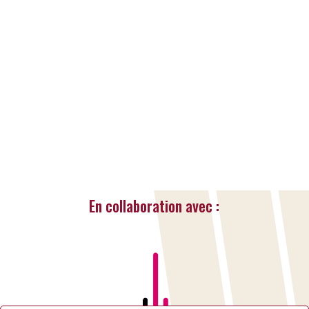
Les inscriptions pour la cession de printemps
de JCPMF sont clôturées. La Ville de Liège
et Liège Sport vous remercient.
LIRE LA SUITE...
« Entrées Plus Anciennes
Entrées Suivantes »
En collaboration avec :