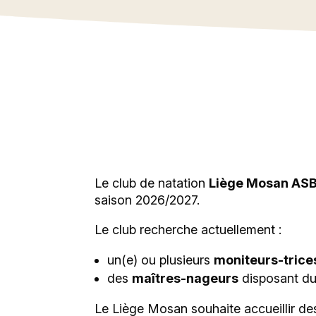
Le clu
entra
oppo
l’enca
Le club de natation
Liège Mosan AS
saison 2026/2027.
Le club recherche actuellement :
un(e) ou plusieurs
moniteurs-trices
des
maîtres-nageurs
disposant d
Le Liège Mosan souhaite accueillir d