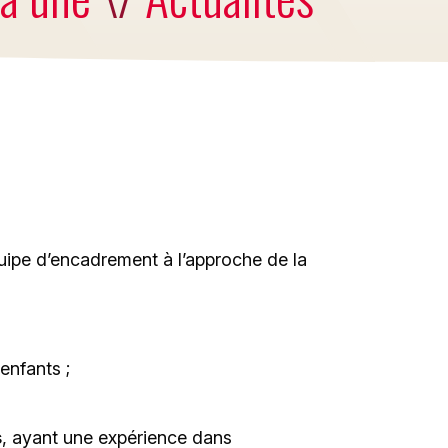
trices,
 belle
per à
eoises.
uipe d’encadrement à l’approche de la
enfants ;
s
, ayant une expérience dans