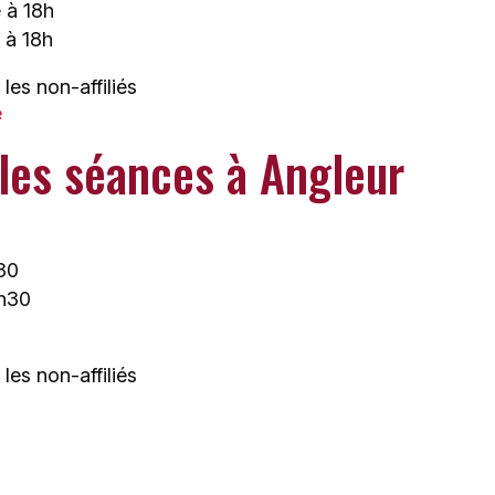
e à 18h
 à 18h
les non-affiliés
e
 les séances à Angleur
h30
8h30
les non-affiliés