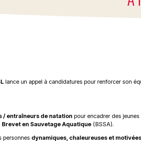
b de natation Liège Mosan ASBL recrute des moniteurs-
îneurs et maîtres-nageurs pour la saison 2026/2027. Une
rtunité pour rejoindre une équipe dynamique et partici
drement de jeunes nageurs dans plusieurs piscines liég
BL
lance un appel à candidatures pour renforcer son éq
 / entraîneurs de natation
pour encadrer des jeunes 
u
Brevet en Sauvetage Aquatique
(BSSA).
es personnes
dynamiques, chaleureuses et motivée