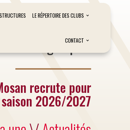
ASTRUCTURES
LE RÉPERTOIRE DES CLUBS
Liège Sport
CONTACT
Mosan recrute pour
a saison 2026/2027
la une
\/
Actualités