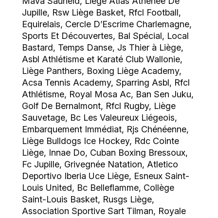
Mava Sauheid, Liège Atlas Athénée De
Jupille, Rsw Liège Basket, Rfcl Football,
Equirelais, Cercle D’Escrime Charlemagne,
Sports Et Découvertes, Bal Spécial, Local
Bastard, Temps Danse, Js Thier à Liège,
Asbl Athlétisme et Karaté Club Wallonie,
Liège Panthers, Boxing Liège Academy,
Acsa Tennis Academy, Sparring Asbl, Rfcl
Athlétisme, Royal Mosa Ac, Ban Sen Juku,
Golf De Bernalmont, Rfcl Rugby, Liège
Sauvetage, Bc Les Valeureux Liégeois,
Embarquement Immédiat, Rjs Chénéenne,
Liège Bulldogs Ice Hockey, Rdc Cointe
Liège, Innae Do, Cuban Boxing Bressoux,
Fc Jupille, Grivegnée Natation, Atletico
Deportivo Iberia Uce Liège, Esneux Saint-
Louis United, Bc Belleflamme, Collège
Saint-Louis Basket, Rusgs Liège,
Association Sportive Sart Tilman, Royale