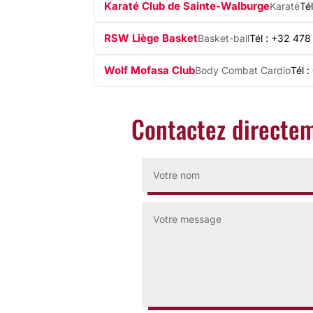
Karaté Club de Sainte-Walburge
Karaté
Té
RSW Liège Basket
Basket-ball
Tél : +32 478
Wolf Mofasa Club
Body Combat Cardio
Tél 
Contactez directem