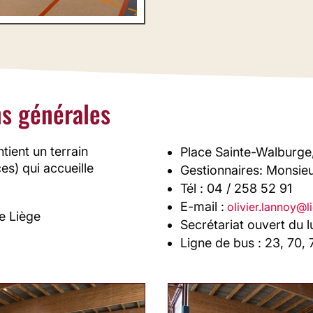
ns générales
tient un terrain
Place Sainte-Walburge,
es) qui accueille
Gestionnaires: Monsie
Tél : 04 / 258 52 91
E-mail :
olivier.lannoy@l
de Liège
Secrétariat ouvert du l
Ligne de bus : 23, 70, 