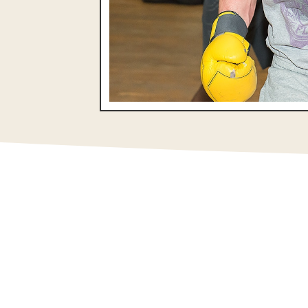
SPORT ARDENT : LE SP
INCLUSIF ET BIENVEILL
AU CŒUR DE LI
A la une
,
Les 