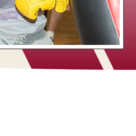
Les reportages
ORT
Les
reportages
ANT
Dernières publications
ÈGE
Bouger + revient à Liège et Angleur
sports