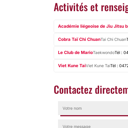
Activités et rensei
Académie liégeoise de Jiu Jitsu b
Cobra Taï Chi Chuan
Tai Chi Chuan
Le Club de Mario
Taekwondo
Tél : 
Viet Kune Tai
Viet Kune Tai
Tél : 04
Contactez directem