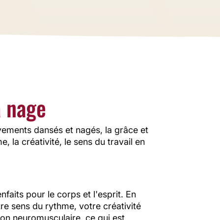
vous offre
cipline
onie avec
a nage
uvements dansés et nagés, la grâce et
, la créativité, le sens du travail en
faits pour le corps et l'esprit. En
e sens du rythme, votre créativité
tion neuromusculaire, ce qui est