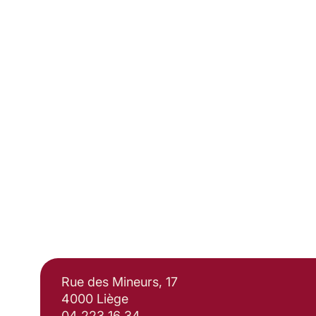
s
pour les jeunes, soutenir les clubs et
s
encourager la pratique sportive dès le
,
plus jeune âge.
.
e
Mais le sport ne s’arrête pas à 18, 30 ou
e
50 ans. Il accompagne toute une vie.
e
LIRE LA SUITE...
Rue des Mineurs, 17
4000 Liège
04 223 16 34