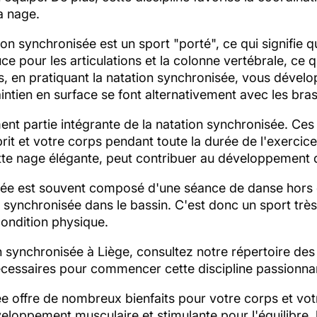
la nage.
on synchronisée est un sport "porté", ce qui signifie q
uce pour les articulations et la colonne vertébrale, ce 
us, en pratiquant la natation synchronisée, vous déve
ntien en surface se font alternativement avec les bras
ment partie intégrante de la natation synchronisée. Ce
it et votre corps pendant toute la durée de l'exercice.
tte nage élégante, peut contribuer au développement d
sée est souvent composé d'une séance de danse hors 
ie synchronisée dans le bassin. C'est donc un sport tr
 condition physique.
on synchronisée à Liège, consultez notre répertoire de
nécessaires pour commencer cette discipline passionna
e offre de nombreux bienfaits pour votre corps et votre
veloppement musculaire et stimulante pour l'équilibre, 