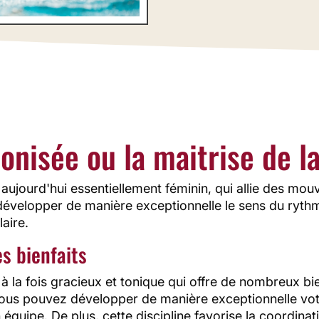
 votre esprit et votre corps, la natation synchronisée 
bre, souplesse et coordination. Plongez dans cette dis
 et découvrez tous ses bienfaits pour une vie en harm
l'eau.
onisée ou la maitrise de l
 aujourd'hui essentiellement féminin, qui allie des mo
de développer de manière exceptionnelle le sens du rythme
aire.
s bienfaits
à la fois gracieux et tonique qui offre de nombreux bien
vous pouvez développer de manière exceptionnelle votr
n équipe. De plus, cette discipline favorise la coordina