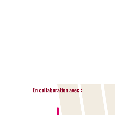
BASKIN BELGIUM
Actualités
,
Reportages
Découvrez Baskin Belgium, le basket pour
toutes et tous, sans restrictions
LIRE LA SUITE...
« Entrées Plus Anciennes
En collaboration avec :