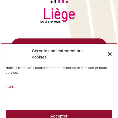
Rue des Mineurs, 17
Gérer le consentement aux
4000 Liège
cookies
04 223 16 34
Nous utilisons des cookies pour optimiser notre site web et notre
service.
RGPD
Travaillons ensemble
Accepter