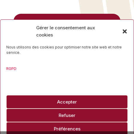
Rue des Mineurs, 17
Gérer le consentement aux
4000 Liège
cookies
04 223 16 34
Nous utilisons des cookies pour optimiser notre site web et notre
service.
RGPD
Travaillons ensemble
Accepter
info@liegesport.be
Refuser
Copyright ©2026 Liège Sport
Site mis en ligne par
Pg Design
Préférences