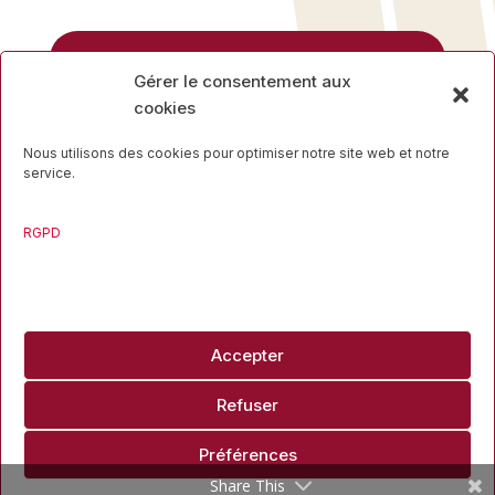
Rue des Mineurs, 17
Gérer le consentement aux
4000 Liège
cookies
04 223 16 34
Nous utilisons des cookies pour optimiser notre site web et notre
service.
RGPD
Travaillons ensemble
Accepter
info@liegesport.be
Refuser
Copyright ©2026 Liège Sport
Site mis en ligne par
Pg Design
Préférences
Share This