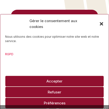
Rue des Mineurs, 17
Gérer le consentement aux
4000 Liège
cookies
04 223 16 34
Nous utilisons des cookies pour optimiser notre site web et notre
service.
RGPD
Travaillons ensemble
Accepter
info@liegesport.be
Refuser
Copyright ©2026 Liège Sport
Site mis en ligne par
Pg Design
Préférences