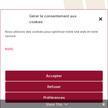
Gérer le consentement aux
Rue des Mineurs, 17
cookies
4000 Liège
04 223 16 34
Nous utilisons des cookies pour optimiser notre site web et notre
service.
RGPD
Travaillons ensemble
Accepter
info@liegesport.be
Refuser
Copyright ©2026 Liège Sport
Préférences
Site mis en ligne par
Pg Design
Share This