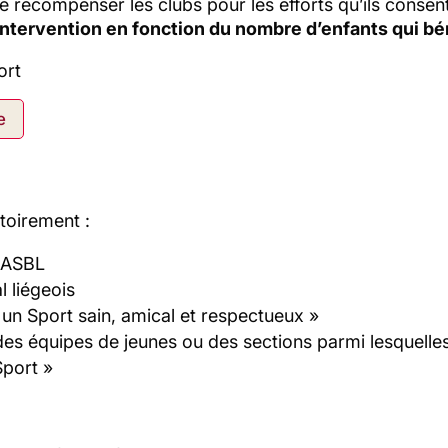
é récompenser les clubs pour les efforts qu’ils conse
e intervention en fonction du nombre d’enfants qui b
ort
e
toirement :
e ASBL
l liégeois
un Sport sain, amical et respectueux »
 des équipes de jeunes ou des sections parmi lesquelle
Sport »