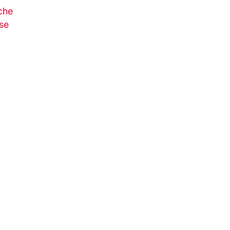
che
se