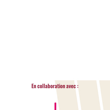
A la une
,
Actualités
Mis à l’honneur dans les colonnes de La
Meuse, le dispositif des chèques-sport de
Liège Sport permet chaque année à près
de 1.500 jeunes Liégeois de pratiquer une
activité sportive. Retour sur une initiative
qui favorise l’accès au sport pour tous.
LIRE LA SUITE...
« Entrées Plus Anciennes
En collaboration avec :