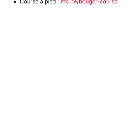
Course à pied :
mc.be/bouger-course
Les derniers articles
BOUGER + REVIENT À LIÈGE ET
ANGLEUR