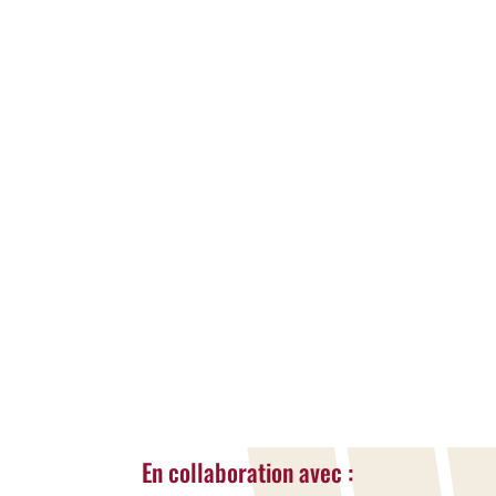
A la une
,
Actualités
Une nouvelle ASBL voit le jour en province
de Liège avec une ambition forte :
proposer des stages accessibles à tous les
enfants et jeunes, avec ou sans situation de
handicap. Activis organisera cet été deux
semaines de stages mêlant sport,
créativité, cuisine et activités adaptées
dans un cadre bienveillant et sécurisé.
LIRE LA SUITE...
« Entrées Plus Anciennes
En collaboration avec :