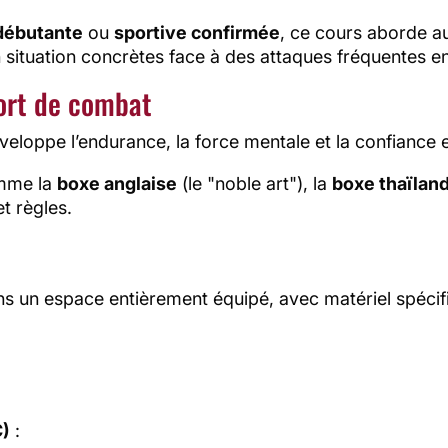
débutante
ou
sportive confirmée
, ce cours aborde au
n situation concrètes face à des attaques fréquentes en
port de combat
veloppe l’endurance, la force mentale et la confiance e
omme la
boxe anglaise
(le "noble art"), la
boxe thaïlan
t règles.
ns un espace entièrement équipé, avec matériel spécif
C)
: