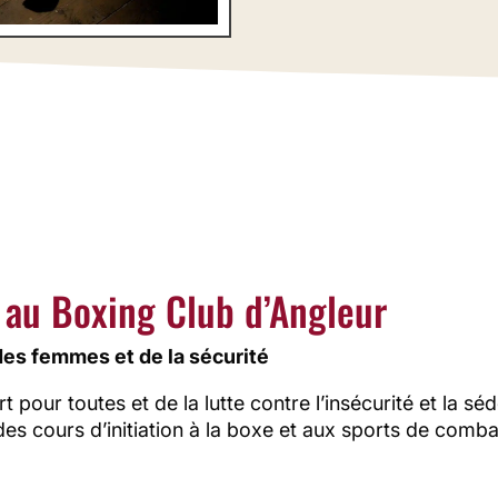
ter contre l’insécurité et la sédentarité, le Boxing Club 
vous ouvre ses portes.
us en plus de femmes se mettent aux sports de combat
martiaux ou au self-defense, pourquoi pas vous ?!
 au Boxing Club d’Angleur
des femmes et de la sécurité
pour toutes et de la lutte contre l’insécurité et la séd
es cours d’initiation à la boxe et aux sports de comba