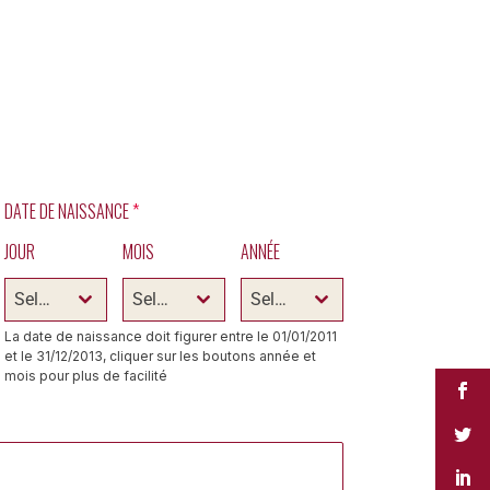
DATE DE NAISSANCE
*
JOUR
MOIS
ANNÉE
Select
Select
Select
La date de naissance doit figurer entre le 01/01/2011
et le 31/12/2013, cliquer sur les boutons année et
mois pour plus de facilité