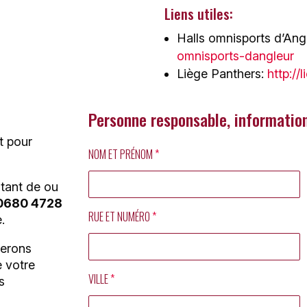
Liens utiles:
Halls omnisports d’Ang
omnisports-dangleur
Liège Panthers:
http://
Personne responsable, informatio
t pour
NOM ET PRÉNOM
*
ntant de ou
 0680 4728
RUE ET NUMÉRO
*
.
ferons
e votre
VILLE
*
s