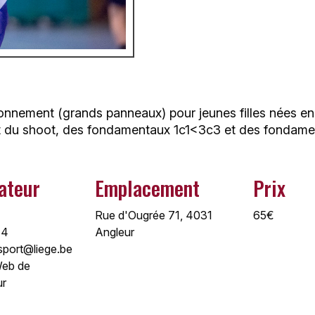
onnement (grands panneaux) pour jeunes filles nées en 
du shoot, des fondamentaux 1c1<3c3 et des fondamen
ateur
Emplacement
Prix
Rue d'Ougrée 71, 4031
65€
34
Angleur
sport@liege.be
 Web de
ur