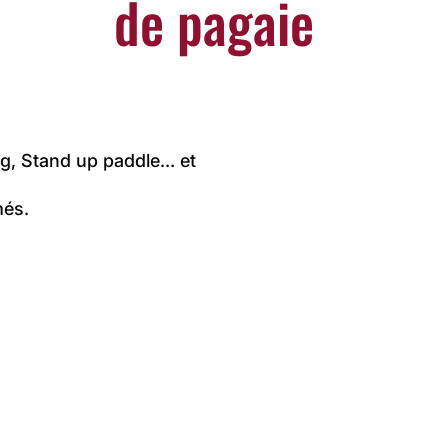
de pagaie
g, Stand up paddle... et
més.