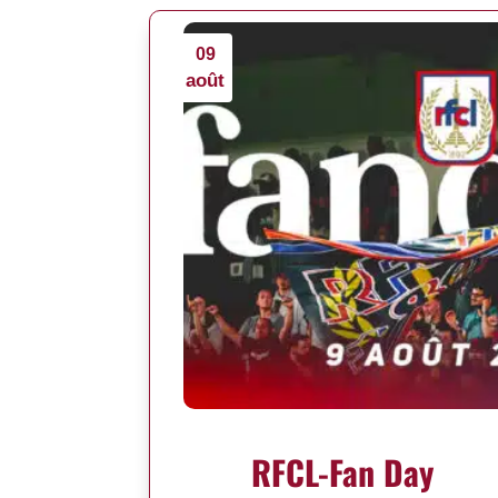
09
août
RFCL-Fan Day