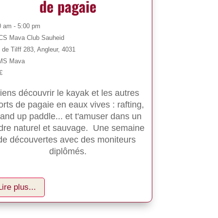
de pagaie
0 am - 5:00 pm
S Mava Club Sauheid
de Tilff 283, Angleur, 4031
MS Mava
€
iens découvrir le kayak et les autres 
orts de pagaie en eaux vives : rafting, 
and up paddle... et t'amuser dans un 
dre naturel et sauvage.  Une semaine 
de découvertes avec des moniteurs 
diplômés.
Lire plus...