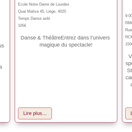
Ecole Notre Dame de Lourdes
Quai Mativa 45, Liège, 4020
9:0
Temps Danse asbl
RMC
105€
Rue 
RC
Danse & ThéâtreEntrez dans l’univers 
150
magique du spectacle!
us 
V
sp
a 
St
ca
Lire plus...