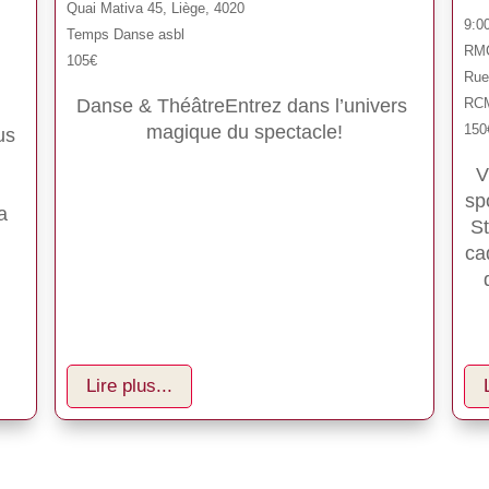
Quai Mativa 45, Liège, 4020
9:0
Temps Danse asbl
RMC
105€
Rue 
RC
Danse & ThéâtreEntrez dans l’univers 
150
magique du spectacle!
us 
V
sp
a 
St
ca
Lire plus...