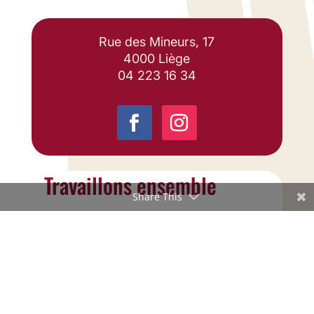
Rue des Mineurs, 17
4000 Liège
04 223 16 34
Travaillons ensemble
Share This
info@liegesport.be
Copyright ©2026 Liège Sport
Site mis en ligne par
Pg Design