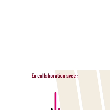
enfants et jeunes, avec ou sans situation de
handicap. Activis organisera cet été deux
semaines de stages mêlant sport,
créativité, cuisine et activités adaptées
dans un cadre bienveillant et sécurisé.
LIRE LA SUITE...
« Entrées Plus Anciennes
En collaboration avec :