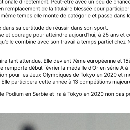
e nationale directement. Peut-être avec un peu de chance
 en remplacement de la titulaire blessée pour partic
n même temps elle monte de catégorie et passe dans l
te dans sa certitude de réussir dans son sport.
se et courage pour atteindre aujourd’hui, à 25 ans et
’elle combine avec son travail à temps partiel chez Ni
naire tant attendue. Elle devient 7ème européenne et 
 remporte début février la médaille d’Or en série A à
ication pour les Jeux Olympiques de Tokyo en 2020 et m
lle participera cette année à 13 compétitions majeures,
 Podium en Serbie et ira à Tokyo en 2020 non pas pour