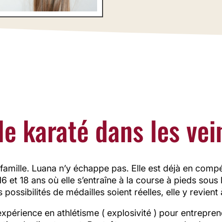
nne d'exception, Luana a partagé avec Liè
un peu de son aventure
e karaté dans les vei
 famille. Luana n’y échappe pas. Elle est déjà en compét
16 et 18 ans où elle s’entraîne à la course à pieds so
possibilités de médailles soient réelles, elle y revient
xpérience en athlétisme ( explosivité ) pour entreprend