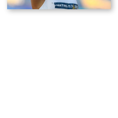
Autres Champion.ne.s
LES BULLDOGS
Champion(ne)s