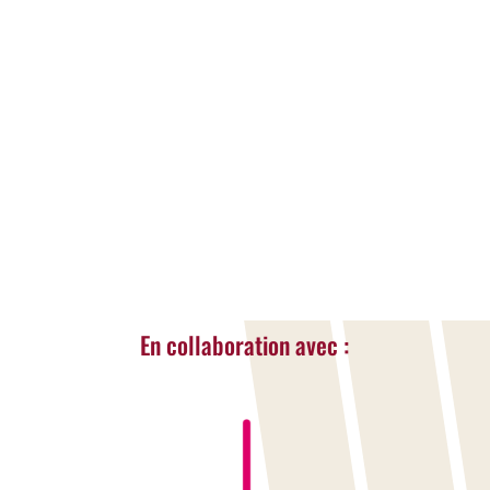
VANESSA CERRADA
Champion(ne)s
L »espoir du CPLA
LIRE LA SUITE...
« Entrées Plus Anciennes
En collaboration avec :