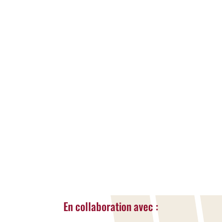
A la une
,
Actualités
Une nouvelle ASBL voit le jour en province
de Liège avec une ambition forte :
proposer des stages accessibles à tous les
enfants et jeunes, avec ou sans situation de
handicap. Activis organisera cet été deux
semaines de stages mêlant sport,
créativité, cuisine et activités adaptées
dans un cadre bienveillant et sécurisé.
LIRE LA SUITE...
« Entrées Plus Anciennes
En collaboration avec :