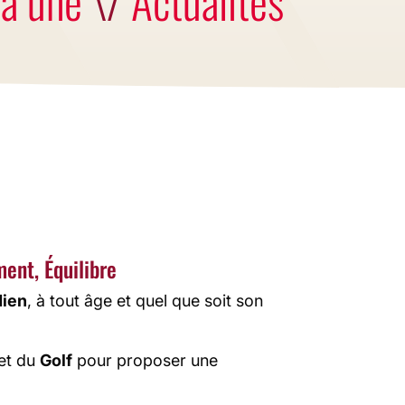
uplesse,
 activité
ge.
ment, Équilibre
dien
, à tout âge et quel que soit son
et du
Golf
pour proposer une