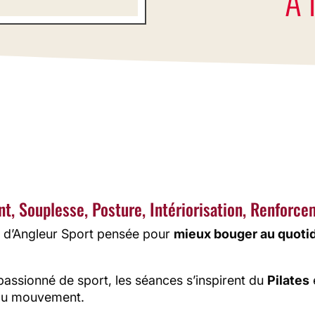
.I.R.E est l’anagramme de : Respiration, Etirement, So
Posture, Intériorisation, Renforcement et Equilibre.
ces sont inspirées du Pilates et du Golf, elles sont une
ysique douce, saine et naturelle pour tous et à tout â
ent, Souplesse, Posture, Intériorisation, Renforce
té d’Angleur Sport pensée pour
mieux bouger au quoti
 passionné de sport, les séances s’inspirent du
Pilates
u mouvement.