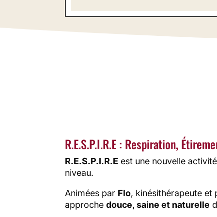
R.E.S.P
Les séan
ph
R.E.S.P.I.R.E : Respiration, Étirem
R.E.S.P.I.R.E
est une nouvelle activi
niveau.
Animées par
Flo
, kinésithérapeute et
approche
douce, saine et naturelle
d