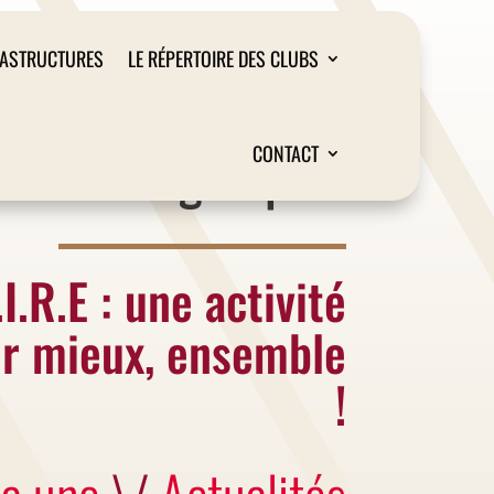
RASTRUCTURES
LE RÉPERTOIRE DES CLUBS
Liège Sport
CONTACT
.I.R.E : une activité
r mieux, ensemble
!
la une
\/
Actualités