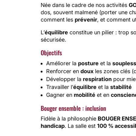
Née dans le cadre de nos activités
GO
dos, souvent malmené (porter une cha
comment les
prévenir
, et comment ut
L’
équilibre
constitue un pilier : trop 
sécurisée.
Objectifs
Améliorer la
posture
et la
souples
Renforcer en
doux
les zones clés (
Développer la
respiration
pour mie
Travailler l’
équilibre
et la
stabilité
Gagner en
mobilité
et en
conscien
Bouger ensemble : inclusion
Fidèle à la philosophie
BOUGER ENS
handicap
. La salle est
100 % accessi