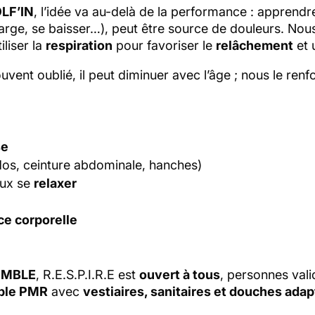
LF’IN
, l’idée va au-delà de la performance : apprend
rge, se baisser…), peut être source de douleurs. No
iliser la
respiration
pour favoriser le
relâchement
et 
souvent oublié, il peut diminuer avec l’âge ; nous le re
se
dos, ceinture abdominale, hanches)
ux se
relaxer
ce corporelle
EMBLE
, R.E.S.P.I.R.E est
ouvert à tous
, personnes val
ble PMR
avec
vestiaires, sanitaires et douches ada