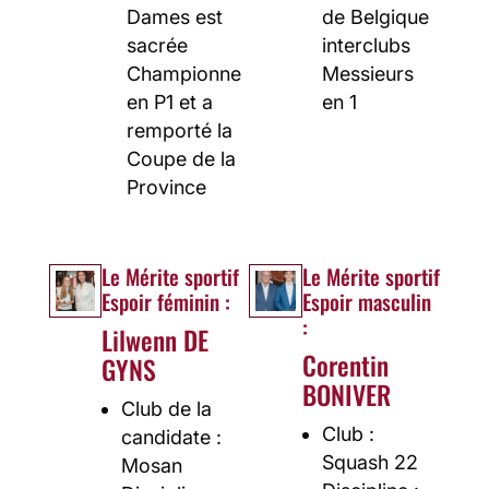
Dames est
de Belgique
sacrée
interclubs
Championne
Messieurs
en P1 et a
en 1
remporté la
Coupe de la
Province
Le Mérite sportif
Le Mérite sportif
Espoir féminin :
Espoir masculin
:
Lilwenn DE
Corentin
GYNS
BONIVER
Club de la
Club :
candidate :
Squash 22
Mosan