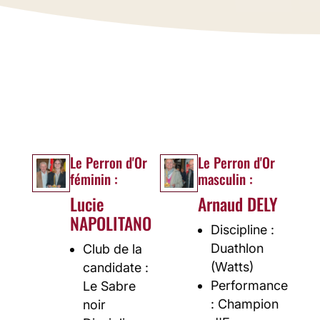
des athlètes et clubs méritants.
Une soirée présidée par MM. Willy
Demeyer et Michel Faway, placée sous
le signe de l’émotion, de la
reconnaissance et de la fierté.
Le Perron d'Or
Le Perron d'Or
féminin :
masculin :
Lucie
Arnaud DELY
NAPOLITANO
Discipline :
Duathlon
Club de la
(Watts)
candidate :
Performance
Le Sabre
: Champion
noir