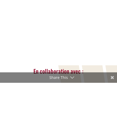
handicap. Activis organisera cet été deux
semaines de stages mêlant sport,
créativité, cuisine et activités adaptées
dans un cadre bienveillant et sécurisé.
LIRE LA SUITE...
« Entrées Plus Anciennes
En collaboration avec :
Share This