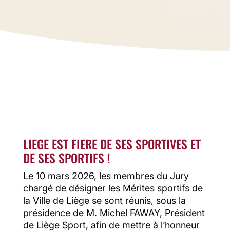
sportifs de la Ville de Liège s’est tenue
ce 23 mars à l’Hôtel de Ville, en
présence des athlètes et clubs
méritants.
Une soirée présidée par MM. Willy
Demeyer et Michel Faway, placée sous
le signe de l’émotion, de la
reconnaissance et de la fierté.
LIEGE EST FIERE DE SES SPORTIVES ET
DE SES SPORTIFS !
Le 10 mars 2026, les membres du Jury
chargé de désigner les Mérites sportifs de
la Ville de Liège se sont réunis, sous la
présidence de M. Michel FAWAY, Président
de Liège Sport, afin de mettre à l’honneur