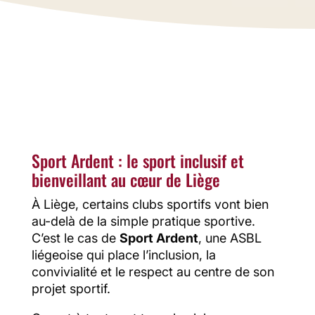
et tous dans une ambiance conviviale,
bienveillante et LGBTQIA+ friendly.
Jogging, badminton, natation, marche
ou vélo : chacun peut pratiquer une
activité physique à son rythme, dans le
respect et le partage.
Sport Ardent : le sport inclusif et
bienveillant au cœur de Liège
À Liège, certains clubs sportifs vont bien
au-delà de la simple pratique sportive.
C’est le cas de
Sport Ardent
, une ASBL
liégeoise qui place l’inclusion, la
convivialité et le respect au centre de son
projet sportif.