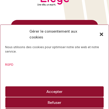
Rue des Mineurs, 17
Gérer le consentement aux
4000 Liège
cookies
04 223 16 34
Nous utilisons des cookies pour optimiser notre site web et notre
service.
RGPD
Travaillons ensemble
Accepter
info@liegesport.be
Refuser
Copyright ©2026 Liège Sport