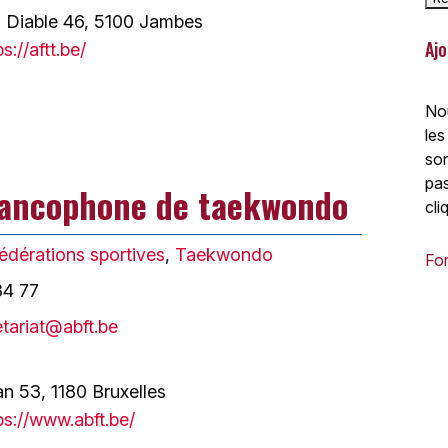
u Diable 46, 5100 Jambes
Ajo
ps://aftt.be/
Nou
les
son
pas
francophone de taekwondo
cli
édérations sportives
,
Taekwondo
For
34 77
etariat@abft.be
 53, 1180 Bruxelles
ps://www.abft.be/