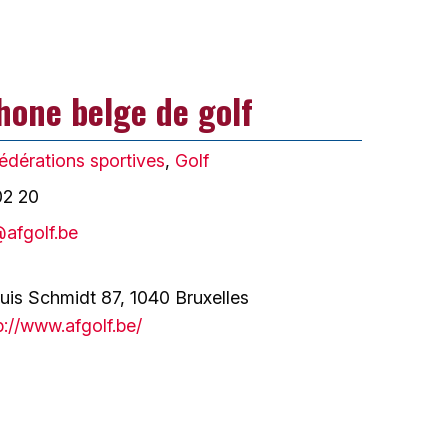
hone belge de golf
édérations sportives
,
Golf
02 20
@afgolf.be
uis Schmidt 87, 1040 Bruxelles
p://www.afgolf.be/