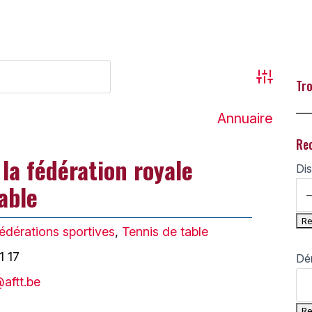
Advanced
Tro
___
Annuaire
Re
la fédération royale
Dis
able
édérations sportives
,
Tennis de table
1 17
Dé
@aftt.be