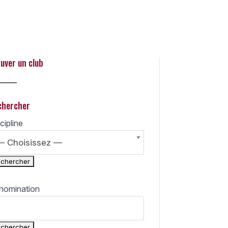
 Search
uver un club
_____
chercher
cipline
— Choisissez —
nomination