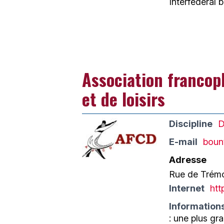
Interfédéral 
Association francop
et de loisirs
Discipline
D
E-mail
boun
Adresse
Rue de Trémo
Internet
htt
Information
: une plus gr