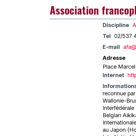
Association francop
Discipline
A
Tel
02/537 
E-mail
afa@
Adresse
Place Marcel
Internet
htt
Information
reconnue par
Wallonie-Bru
Interfédérale
Belgian Aiki
International
au Japon (Ho