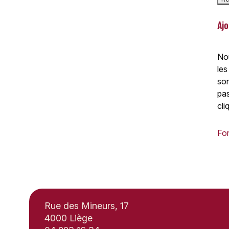
Ajo
Nou
les
son
pas
cli
For
Rue des Mineurs, 17
4000 Liège