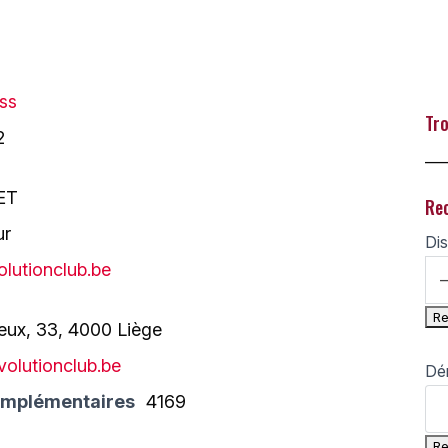
ess
Tro
2
___
ET
Re
ur
Dis
lutionclub.be
eux, 33, 4000 Liège
olutionclub.be
Dé
omplémentaires
4169