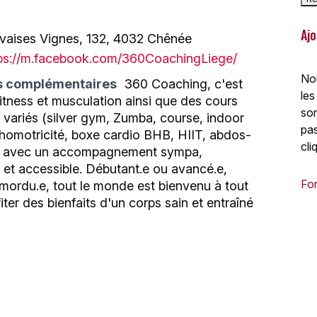
Ajo
aises Vignes, 132, 4032 Chênée
ps://m.facebook.com/360CoachingLiege/
Nou
s complémentaires
360 Coaching, c'est
les
fitness et musculation ainsi que des cours
son
ès variés (silver gym, Zumba, course, indoor
pas
chomotricité, boxe cardio BHB, HIIT, abdos-
cli
c.) avec un accompagnement sympa,
 et accessible. Débutant.e ou avancé.e,
For
 mordu.e, tout le monde est bienvenu à tout
iter des bienfaits d'un corps sain et entraîné