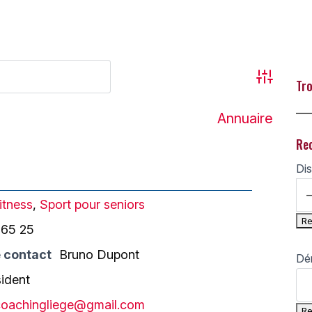
Advanced
Tro
___
Annuaire
Re
Dis
itness
,
Sport pour seniors
 65 25
 contact
Bruno Dupont
Dé
sident
oachingliege@gmail.com