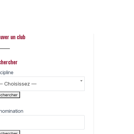
 Search
uver un club
_____
chercher
cipline
— Choisissez —
nomination