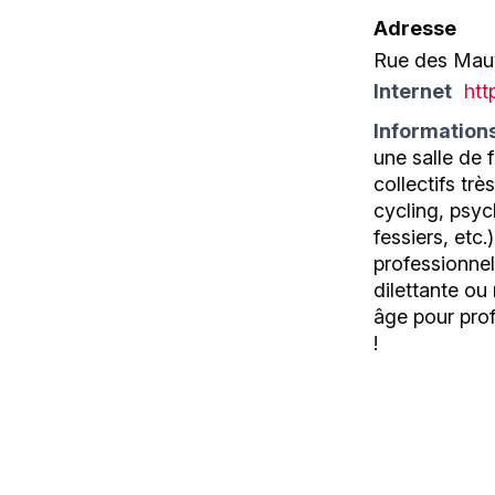
Adresse
Rue des Mauv
Internet
htt
Information
une salle de 
collectifs tr
cycling, psy
fessiers, et
professionnel
dilettante ou
âge pour prof
!