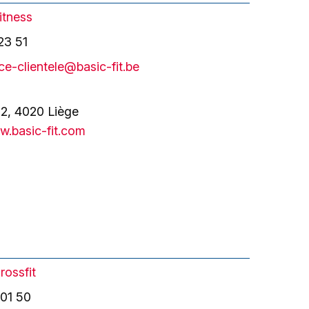
itness
23 51
ce-clientele@basic-fit.be
 2, 4020 Liège
.basic-fit.com
rossfit
 01 50