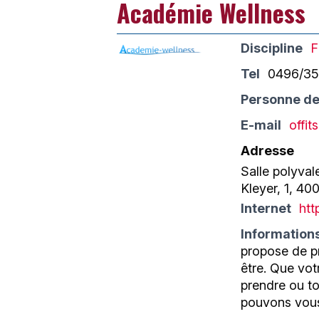
Académie Wellness
Discipline
F
Tel
0496/35
Personne de
E-mail
offi
Adresse
Salle polyval
Kleyer, 1, 40
Internet
htt
Information
propose de pr
être. Que vot
prendre ou t
pouvons vous