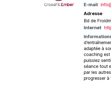
E-mail
info
Adresse
Bd de Froidm
Internet
htt
Information
d’entraînemen
adaptée à son
coaching est 
puissiez sent
séance tout e
par les autr
progresser à