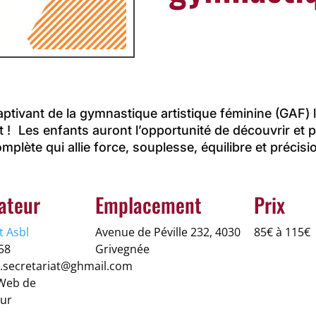
ptivant de la gymnastique artistique féminine (GAF) l
t ! Les enfants auront l’opportunité de découvrir et p
mplète qui allie force, souplesse, équilibre et précisi
ateur
Emplacement
Prix
t Asbl
Avenue de Péville 232, 4030
85€ à 115€
58
Grivegnée
nt.secretariat@ghmail.com
 Web de
eur