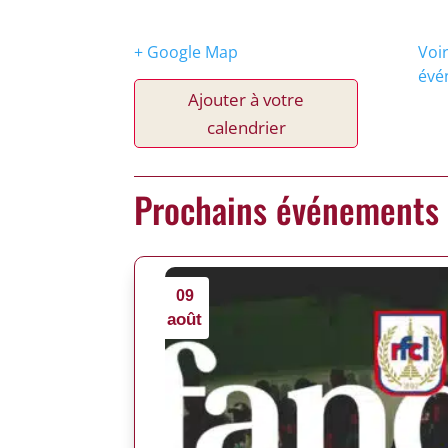
+ Google Map
Voir
évé
Ajouter à votre
calendrier
Prochains événements
09
août