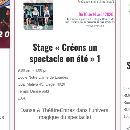
Stage « Créons un
spectacle en été » 1
9:00 am - 4:00 pm
Ecole Notre Dame de Lourdes
Quai Mativa 45, Liège, 4020
9:0
Temps Danse asbl
RMC
105€
Rue 
RC
Danse & ThéâtreEntrez dans l’univers 
us 
150
magique du spectacle!
V