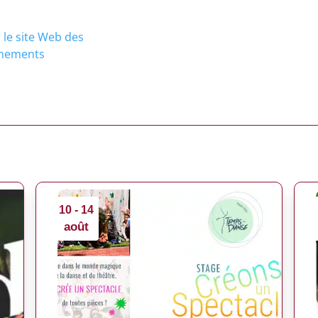
 le site Web des
nements
10 - 14
août