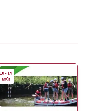
10 - 14
août