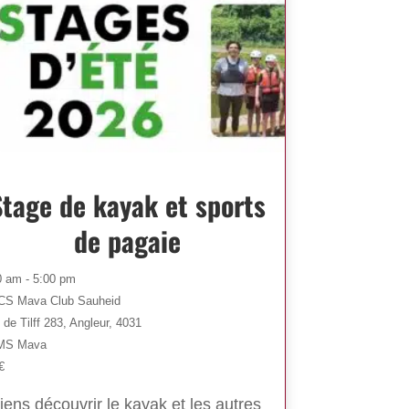
Stage de kayak et sports
de pagaie
0 am - 5:00 pm
S Mava Club Sauheid
de Tilff 283, Angleur, 4031
MS Mava
€
iens découvrir le kayak et les autres 