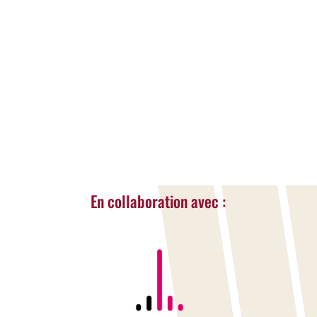
Accessible à tous les âges et à tous les
niveaux, elle se pratique dans des salles
modernes et sécurisées où l’on grimpe
dans une ambiance conviviale.
LIRE LA SUITE...
« Entrées Plus Anciennes
En collaboration avec :