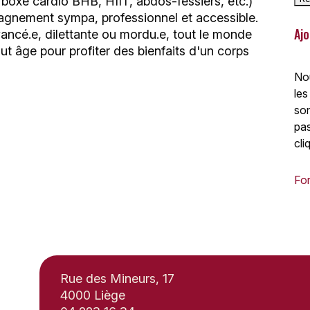
 boxe cardio BHB, HIIT, abdos-fessiers, etc.)
gnement sympa, professionnel et accessible.
Ajo
ancé.e, dilettante ou mordu.e, tout le monde
ut âge pour profiter des bienfaits d'un corps
Nou
les
son
pas
cli
For
Rue des Mineurs, 17
4000 Liège