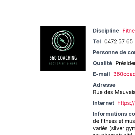
Discipline
Fitn
Tel
0472 57 65
Personne de co
Qualité
Préside
E-mail
360coac
Adresse
Rue des Mauvais
Internet
https:
Informations c
de fitness et mus
variés (silver gy