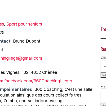
ess
,
Sport pour seniors
Tro
 25
___
ntact
Bruno Dupont
Re
nt
Dis
hingliege@gmail.com
es Vignes, 132, 4032 Chênée
//m.facebook.com/360CoachingLiege/
Dé
omplémentaires
360 Coaching, c'est une salle
culation ainsi que des cours collectifs très
m, Zumba, course, indoor cycling,