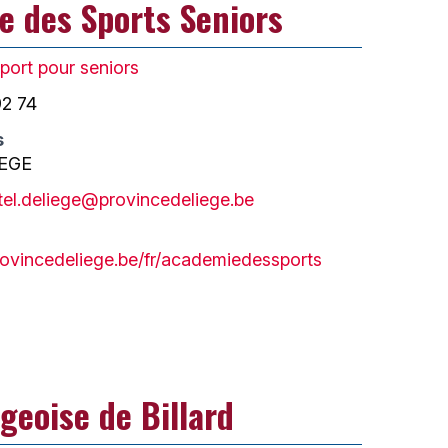
e des Sports Seniors
port pour seniors
92 74
s
IEGE
stel.deliege@provincedeliege.be
rovincedeliege.be/fr/academiedessports
geoise de Billard