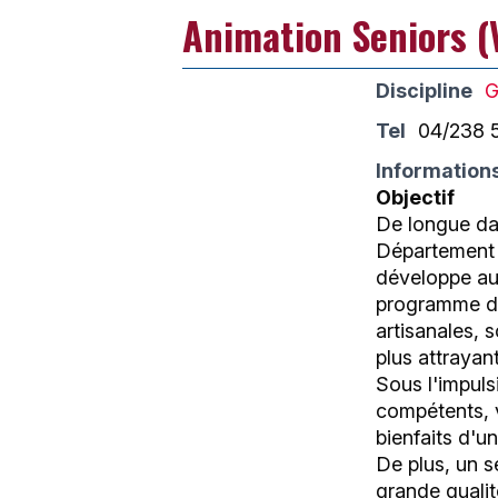
Animation Seniors (V
Discipline
G
Tel
04/238 
Information
Objectif
De longue da
Département 
développe au 
programme d'a
artisanales, 
plus attrayant
Sous l'impul
compétents, v
bienfaits d'un
De plus, un 
grande quali