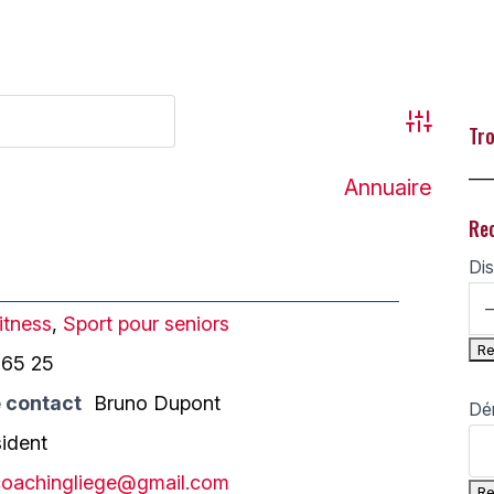
Advanced
Tro
___
Annuaire
Re
Dis
itness
,
Sport pour seniors
 65 25
 contact
Bruno Dupont
Dé
sident
oachingliege@gmail.com