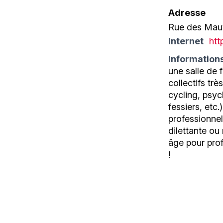
Adresse
Rue des Mauv
Internet
htt
Information
une salle de 
collectifs tr
cycling, psy
fessiers, et
professionnel
dilettante ou
âge pour prof
!