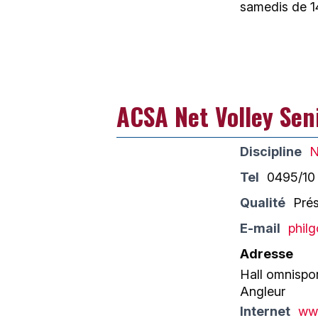
samedis de 14
ACSA Net Volley Sen
Discipline
N
Tel
0495/10
Qualité
Pré
E-mail
phi
Adresse
Hall omnispor
Angleur
Internet
www