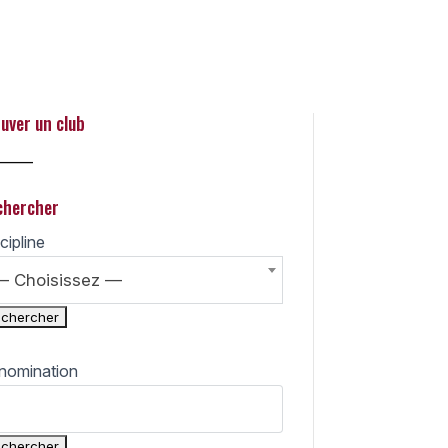
 Search
uver un club
_____
chercher
cipline
— Choisissez —
nomination