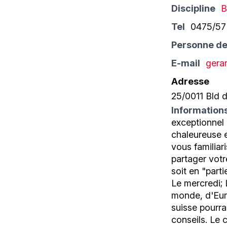
Discipline
B
Tel
0475/57 
Personne de
E-mail
gera
Adresse
25/0011 Bld 
Information
exceptionnel
chaleureuse e
vous familiar
partager vot
soit en "part
Le mercredi; 
monde, d'Euro
suisse pourra
conseils. Le 