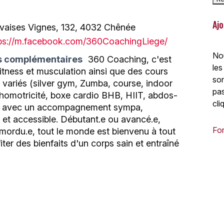
Ajo
aises Vignes, 132, 4032 Chênée
ps://m.facebook.com/360CoachingLiege/
Nou
s complémentaires
360 Coaching, c'est
les
fitness et musculation ainsi que des cours
son
ès variés (silver gym, Zumba, course, indoor
pas
chomotricité, boxe cardio BHB, HIIT, abdos-
cli
c.) avec un accompagnement sympa,
 et accessible. Débutant.e ou avancé.e,
For
 mordu.e, tout le monde est bienvenu à tout
iter des bienfaits d'un corps sain et entraîné