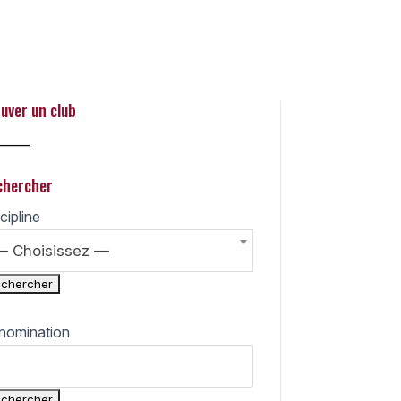
 Search
uver un club
_____
chercher
cipline
— Choisissez —
nomination