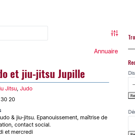
Advanced
Tro
___
Annuaire
Re
 et jiu-jitsu Jupille
Dis
iu Jitsu
,
Judo
 30 20
s
Dé
udo & jiu-jitsu. Epanouissement, maîtrise de
ation, contact social.
di et mercredi