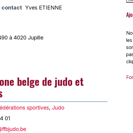
 contact
Yves ETIENNE
Ajo
Nou
490 à 4020 Jupille
les
son
pas
cli
one belge de judo et
For
s
édérations sportives
,
Judo
4 01
@ffbjudo.be