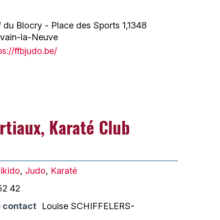
f du Blocry - Place des Sports 1,1348
uvain-la-Neuve
ps://ffbjudo.be/
rtiaux, Karaté Club
ikido
,
Judo
,
Karaté
52 42
 contact
Louise SCHIFFELERS-