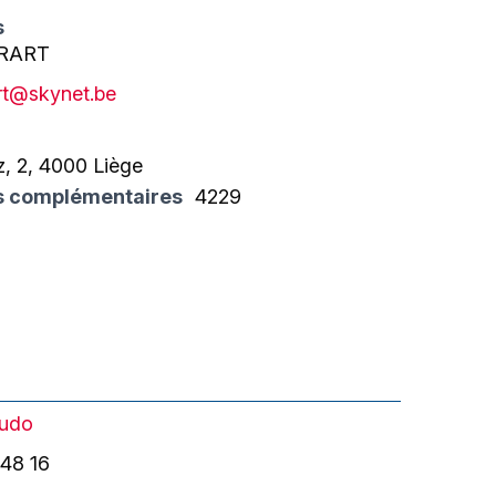
s
ERART
art@skynet.be
z, 2, 4000 Liège
s complémentaires
4229
udo
 48 16