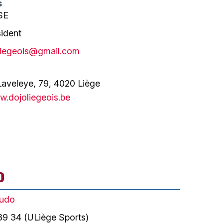
s
SE
sident
liegeois@gmail.com
Laveleye, 79, 4020 Liège
.dojoliegeois.be
o
udo
9 34 (ULiège Sports)