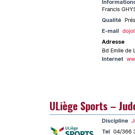
Information
Francis GHY
Qualité
Pré
E-mail
dojo
Adresse
Bd Emile de 
Internet
www
ULiège Sports – Jud
Discipline
J
Tel
04/366 3