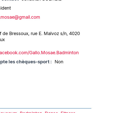
sident
o.mosae@gmail.com
f de Bressoux, rue E. Malvoz s/n, 4020
oux
.facebook.com/Gallo.Mosae.Badminton
pte les chèques-sport :
Non