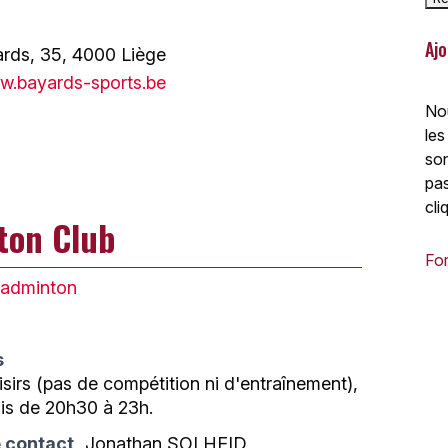
Ajo
rds, 35, 4000 Liège
w.bayards-sports.be
Nou
les
son
pas
cli
ton Club
For
adminton
s
sirs (pas de compétition ni d'entraînement),
dis de 20h30 à 23h.
 contact
Jonathan SOLHEID