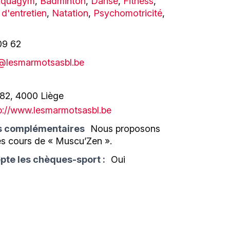
quagym
,
Badminton
,
Danse
,
Fitness
,
d'entretien
,
Natation
,
Psychomotricité
,
09 62
@lesmarmotsasbl.be
 82, 4000 Liège
p://www.lesmarmotsasbl.be
s complémentaires
Nous proposons
s cours de « Muscu’Zen ».
pte les chèques-sport :
Oui