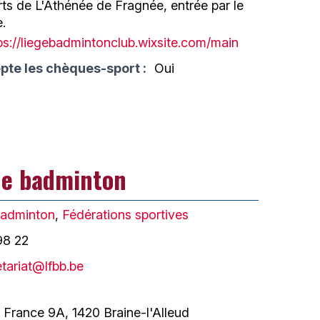
ts de L'Athénée de Fragnée, entrée par le
.
ps://liegebadmintonclub.wixsite.com/main
pte les chèques-sport :
Oui
de badminton
adminton
,
Fédérations sportives
98 22
etariat@lfbb.be
 France 9A, 1420 Braine-l'Alleud