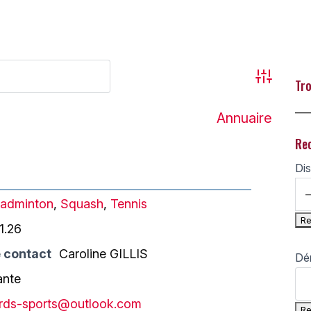
Advanced
Tro
___
Annuaire
Re
Dis
adminton
,
Squash
,
Tennis
1.26
 contact
Caroline GILLIS
Dé
ante
rds-sports@outlook.com