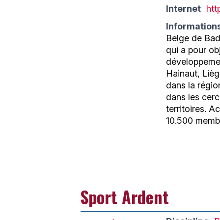
Internet
htt
Information
Belge de Badm
qui a pour ob
développemen
Hainaut, Liè
dans la régio
dans les cer
territoires. 
10.500 membre
Sport Ardent