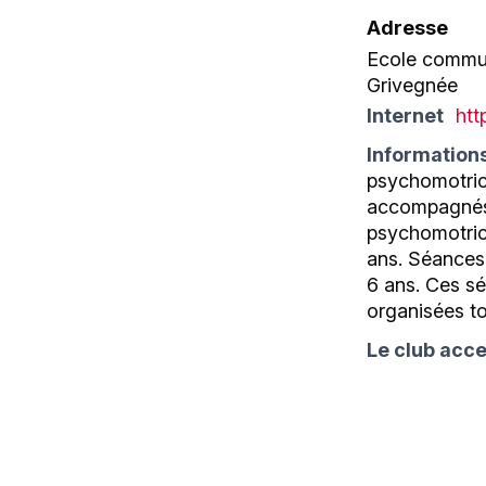
Adresse
Ecole commun
Grivegnée
Internet
htt
Information
psychomotrici
accompagnés
psychomotrici
ans. Séances
6 ans. Ces sé
organisées to
Le club acce