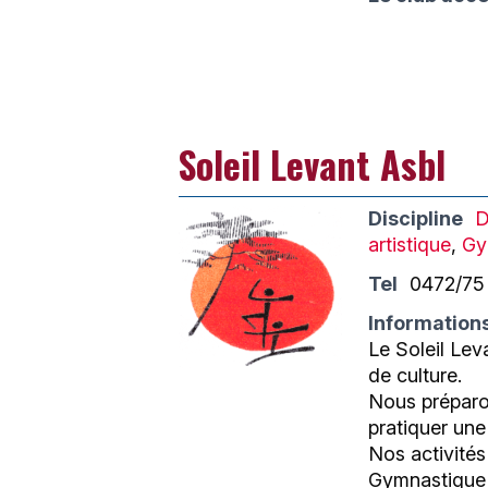
Soleil Levant Asbl
Discipline
D
artistique
,
Gy
Tel
0472/75
Information
Le Soleil Lev
de culture.
Nous préparon
pratiquer une 
Nos activités
Gymnastique 