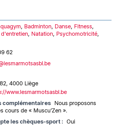
quagym
,
Badminton
,
Danse
,
Fitness
,
d'entretien
,
Natation
,
Psychomotricité
,
09 62
@lesmarmotsasbl.be
 82, 4000 Liège
p://www.lesmarmotsasbl.be
s complémentaires
Nous proposons
s cours de « Muscu’Zen ».
pte les chèques-sport :
Oui