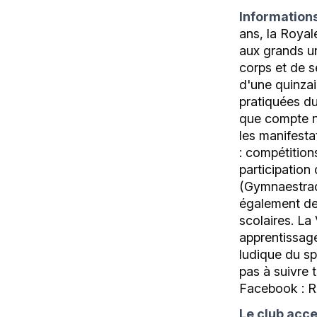
Information
ans, la Royal
aux grands un
corps et de s
d'une quinzai
pratiquées d
que compte n
les manifest
: compétition
participation
(Gymnaestrad
également de
scolaires. La 
apprentissage
ludique du spo
pas à suivre 
Facebook : Ro
Le club acce