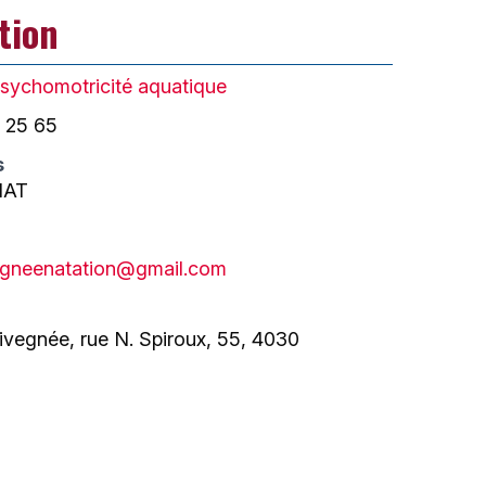
tion
sychomotricité aquatique
 25 65
s
IAT
egneenatation@gmail.com
ivegnée, rue N. Spiroux, 55, 4030