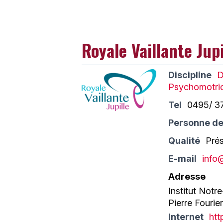
Royale Vaillante Jupi
Discipline
D
Psychomotric
Tel
0495/ 3
Personne de
Qualité
Pré
E-mail
info@
Adresse
Institut Not
Pierre Fourie
Internet
htt