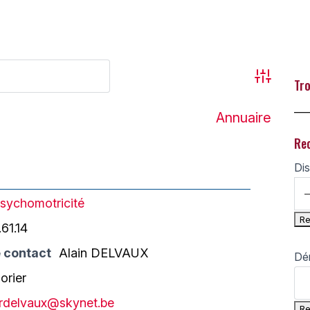
Advanced
Tro
___
Annuaire
Re
Dis
sychomotricité
61.14
 contact
Alain DELVAUX
Dé
orier
rdelvaux@skynet.be