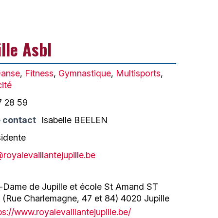
lle Asbl
anse
,
Fitness
,
Gymnastique
,
Multisports
,
ité
7 28 59
 contact
Isabelle BEELEN
sidente
royalevaillantejupille.be
re-Dame de Jupille et école St Amand ST
r (Rue Charlemagne, 47 et 84) 4020 Jupille
ps://www.royalevaillantejupille.be/