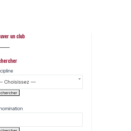
 Search
uver un club
_____
chercher
cipline
— Choisissez —
nomination