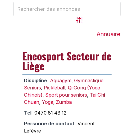
Advanced Search
Annuaire
Eneosport Secteur de
Liège
Discipline
Aquagym
,
Gymnastique
Seniors
,
Pickleball
,
Qi Gong (Yoga
Chinois)
,
Sport pour seniors
,
Tai Chi
Chuan
,
Yoga
,
Zumba
Tel
0470 81 43 12
Personne de contact
Vincent
Lefèvre